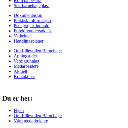
Kom på besøk!
Søk barnehageplass
Dokumentasjon
Praktisk informasjon
Pedagogisk innhold
Foreldreundersøkelse
Vedtekter
Handlingsplaner
Om Lillevollen Barnehage
Åpningstider
Verdigrunnlag
Medarbeidere
Aktuelt
Kontakt oss
Du er her:
Hjem
Om Lillevollen Barnehage
Våre medarbeidere