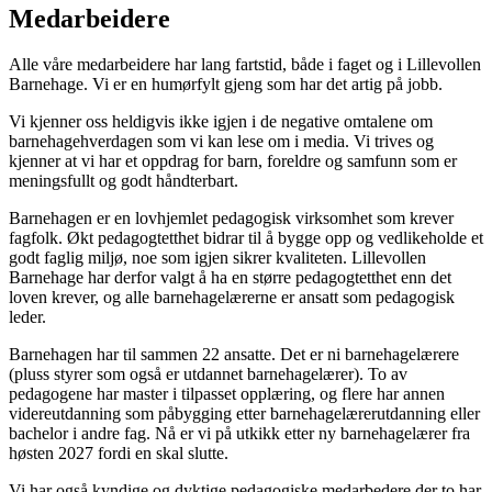
Medarbeidere
Alle våre medarbeidere har lang fartstid, både i faget og i Lillevollen
Barnehage. Vi er en humørfylt gjeng som har det artig på jobb.
Vi kjenner oss heldigvis ikke igjen i de negative omtalene om
barnehagehverdagen som vi kan lese om i media. Vi trives og
kjenner at vi har et oppdrag for barn, foreldre og samfunn som er
meningsfullt og godt håndterbart.
Barnehagen er en lovhjemlet pedagogisk virksomhet som krever
fagfolk. Økt pedagogtetthet bidrar til å bygge opp og vedlikeholde et
godt faglig miljø, noe som igjen sikrer kvaliteten. Lillevollen
Barnehage har derfor valgt å ha en større pedagogtetthet enn det
loven krever, og alle barnehagelærerne er ansatt som pedagogisk
leder.
Barnehagen har til sammen 22 ansatte. Det er ni barnehagelærere
(pluss styrer som også er utdannet barnehagelærer). To av
pedagogene har master i tilpasset opplæring, og flere har annen
videreutdanning som påbygging etter barnehagelærerutdanning eller
bachelor i andre fag. Nå er vi på utkikk etter ny barnehagelærer fra
høsten 2027 fordi en skal slutte.
Vi har også kyndige og dyktige pedagogiske medarbedere der to har