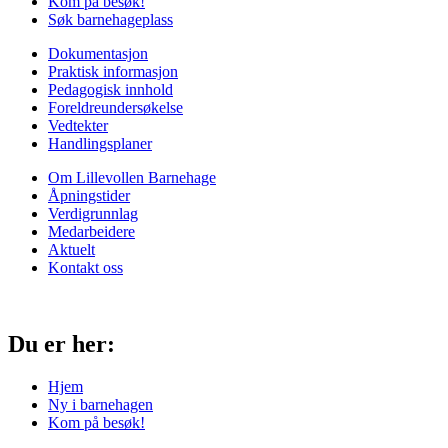
Kom på besøk!
Søk barnehageplass
Dokumentasjon
Praktisk informasjon
Pedagogisk innhold
Foreldreundersøkelse
Vedtekter
Handlingsplaner
Om Lillevollen Barnehage
Åpningstider
Verdigrunnlag
Medarbeidere
Aktuelt
Kontakt oss
Du er her:
Hjem
Ny i barnehagen
Kom på besøk!