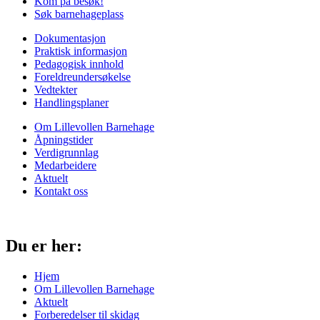
Kom på besøk!
Søk barnehageplass
Dokumentasjon
Praktisk informasjon
Pedagogisk innhold
Foreldreundersøkelse
Vedtekter
Handlingsplaner
Om Lillevollen Barnehage
Åpningstider
Verdigrunnlag
Medarbeidere
Aktuelt
Kontakt oss
Du er her:
Hjem
Om Lillevollen Barnehage
Aktuelt
Forberedelser til skidag