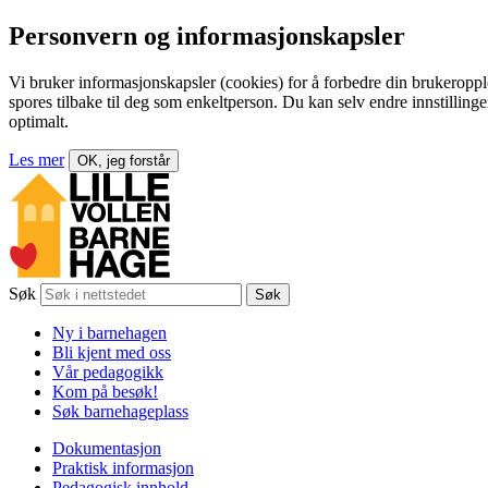
Personvern og informasjonskapsler
Vi bruker informasjonskapsler (cookies) for å forbedre din brukeroppl
spores tilbake til deg som enkeltperson. Du kan selv endre innstillingen
optimalt.
Les mer
OK, jeg forstår
Søk
Søk
Ny i barnehagen
Bli kjent med oss
Vår pedagogikk
Kom på besøk!
Søk barnehageplass
Dokumentasjon
Praktisk informasjon
Pedagogisk innhold