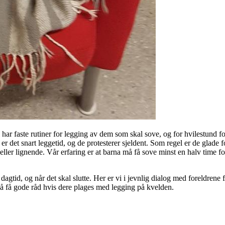
 Vi har faste rutiner for legging av dem som skal sove, og for hvilestund
 er det snart leggetid, og de protesterer sjeldent. Som regel er de glade f
ller lignende. Vår erfaring er at barna må få sove minst en halv time fo
gtid, og når det skal slutte. Her er vi i jevnlig dialog med foreldrene
l å få gode råd hvis dere plages med legging på kvelden.