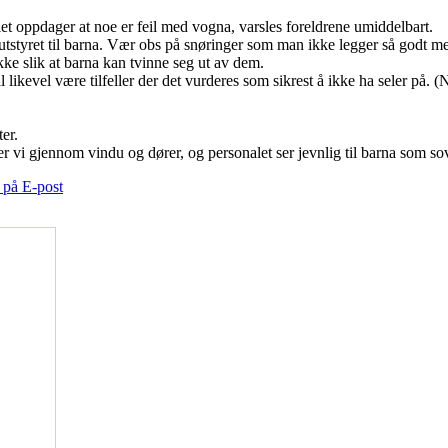
let oppdager at noe er feil med vogna, varsles foreldrene umiddelbart.
 utstyret til barna. Vær obs på snøringer som man ikke legger så godt me
ke slik at barna kan tvinne seg ut av dem.
ikevel være tilfeller der det vurderes som sikrest å ikke ha seler på. (
er.
er vi gjennom vindu og dører, og personalet ser jevnlig til barna som so
 på E-post