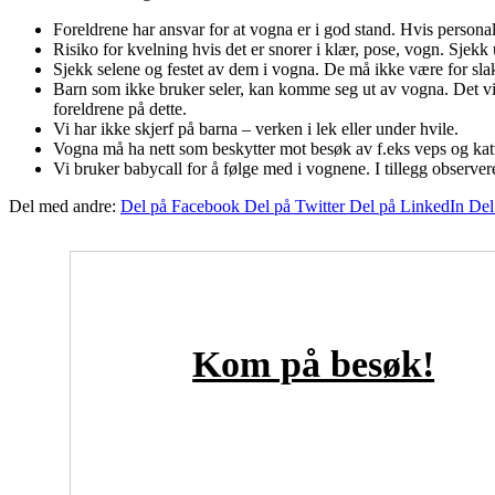
Foreldrene har ansvar for at vogna er i god stand. Hvis persona
Risiko for kvelning hvis det er snorer i klær, pose, vogn. Sjekk
Sjekk selene og festet av dem i vogna. De må ikke være for slak
Barn som ikke bruker seler, kan komme seg ut av vogna. Det vil l
foreldrene på dette.
Vi har ikke skjerf på barna – verken i lek eller under hvile.
Vogna må ha nett som beskytter mot besøk av f.eks veps og katt
Vi bruker babycall for å følge med i vognene. I tillegg observer
Del med andre:
Del på Facebook
Del på Twitter
Del på LinkedIn
Del
Kom på besøk!