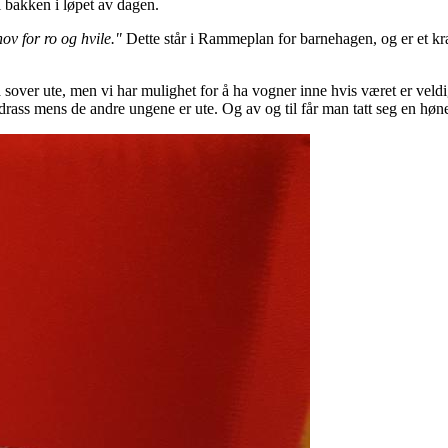
 i bakken i løpet av dagen.
ov for ro og hvile."
Dette står i Rammeplan for barnehagen, og er et krav
sover ute, men vi har mulighet for å ha vogner inne hvis været er veldig
drass mens de andre ungene er ute. Og av og til får man tatt seg en høne