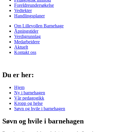
Foreldreundersøkelse
Vedtekter
Handlingsplaner
Om Lillevollen Barnehage
Åpningstider
Verdigrunnlag
Medarbeidere
Aktuelt
Kontakt oss
Du er her:
Hjem
Ny i barnehagen
Vår pedagogikk
Kropp og helse
Søvn og hvile i barnehagen
Søvn og hvile i barnehagen