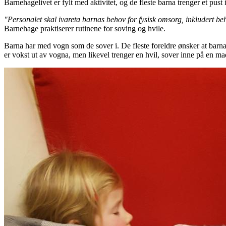
Barnehagelivet er fylt med aktivitet, og de fleste barna trenger et pust
"Personalet skal ivareta barnas behov for fysisk omsorg, inkludert beh
Barnehage praktiserer rutinene for soving og hvile.
Barna har med vogn som de sover i. De fleste foreldre ønsker at barna 
er vokst ut av vogna, men likevel trenger en hvil, sover inne på en ma