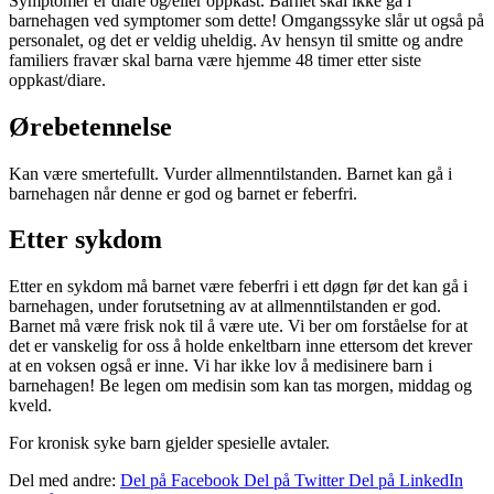
Symptomer er diarè og/eller oppkast. Barnet skal ikke gå i
barnehagen ved symptomer som dette! Omgangssyke slår ut også på
personalet, og det er veldig uheldig. Av hensyn til smitte og andre
familiers fravær skal barna være hjemme 48 timer etter siste
oppkast/diare.
Ørebetennelse
Kan være smertefullt. Vurder allmenntilstanden. Barnet kan gå i
barnehagen når denne er god og barnet er feberfri.
Etter sykdom
Etter en sykdom må barnet være feberfri i ett døgn før det kan gå i
barnehagen, under forutsetning av at allmenntilstanden er god.
Barnet må være frisk nok til å være ute. Vi ber om forståelse for at
det er vanskelig for oss å holde enkeltbarn inne ettersom det krever
at en voksen også er inne. Vi har ikke lov å medisinere barn i
barnehagen! Be legen om medisin som kan tas morgen, middag og
kveld.
For kronisk syke barn gjelder spesielle avtaler.
Del med andre:
Del på Facebook
Del på Twitter
Del på LinkedIn