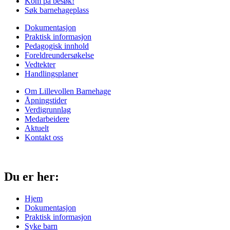
Kom på besøk!
Søk barnehageplass
Dokumentasjon
Praktisk informasjon
Pedagogisk innhold
Foreldreundersøkelse
Vedtekter
Handlingsplaner
Om Lillevollen Barnehage
Åpningstider
Verdigrunnlag
Medarbeidere
Aktuelt
Kontakt oss
Du er her:
Hjem
Dokumentasjon
Praktisk informasjon
Syke barn