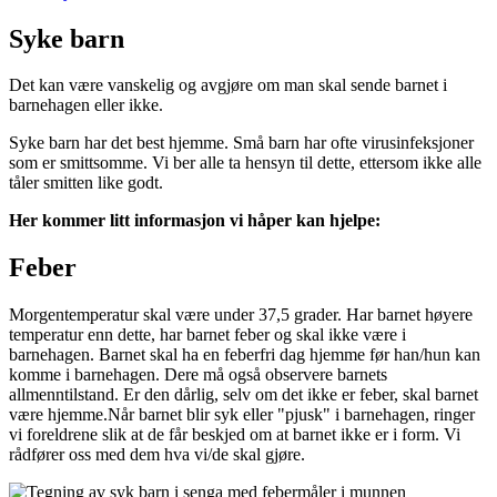
Syke barn
Det kan være vanskelig og avgjøre om man skal sende barnet i
barnehagen eller ikke.
Syke barn har det best hjemme. Små barn har ofte virusinfeksjoner
som er smittsomme. Vi ber alle ta hensyn til dette, ettersom ikke alle
tåler smitten like godt.
Her kommer litt informasjon vi håper kan hjelpe:
Feber
Morgentemperatur skal være under 37,5 grader. Har barnet høyere
temperatur enn dette, har barnet feber og skal ikke være i
barnehagen. Barnet skal ha en feberfri dag hjemme før han/hun kan
komme i barnehagen. Dere må også observere barnets
allmenntilstand. Er den dårlig, selv om det ikke er feber, skal barnet
være hjemme.Når barnet blir syk eller "pjusk" i barnehagen, ringer
vi foreldrene slik at de får beskjed om at barnet ikke er i form. Vi
rådfører oss med dem hva vi/de skal gjøre.