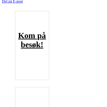
Del på E-post
Kom på
besøk!