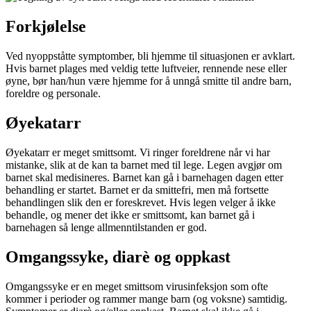
Forkjølelse
Ved nyoppståtte symptomber, bli hjemme til situasjonen er avklart.
Hvis barnet plages med veldig tette luftveier, rennende nese eller
øyne, bør han/hun være hjemme for å unngå smitte til andre barn,
foreldre og personale.
Øyekatarr
Øyekatarr er meget smittsomt. Vi ringer foreldrene når vi har
mistanke, slik at de kan ta barnet med til lege. Legen avgjør om
barnet skal medisineres. Barnet kan gå i barnehagen dagen etter
behandling er startet. Barnet er da smittefri, men må fortsette
behandlingen slik den er foreskrevet. Hvis legen velger å ikke
behandle, og mener det ikke er smittsomt, kan barnet gå i
barnehagen så lenge allmenntilstanden er god.
Omgangssyke, diarè og oppkast
Omgangssyke er en meget smittsom virusinfeksjon som ofte
kommer i perioder og rammer mange barn (og voksne) samtidig.